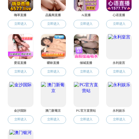
直播平台 “微
“筑梦青春，
.
校党委第三巡察组巡察财政与...
通知、公告
主
更多
10-14
直播平台 诚聘英才
10-12
财政学双学位招生简章
05-25
考生使用手册（浏览器）
弘扬
下载专区
直播
更多
山西财经大学图书入库目录清单
直播
04-15