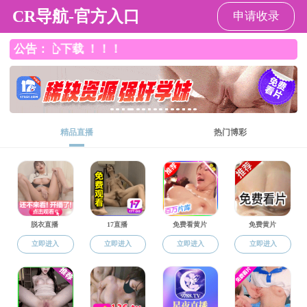
直播平台
直播平台
直播平台概况
师资队伍
党
对外交流
关闭